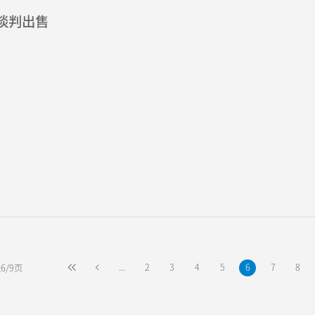
性谈判出售
...
2
3
4
5
6
7
8
6/9页