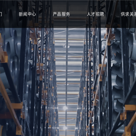
们
新闻中心
产品服务
人才招聘
供求关