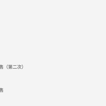
售（第二次）
售