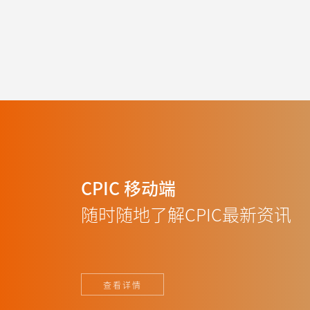
CPIC
移动端
随时随地了解CPIC最新资讯
查看详情