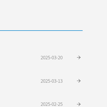
2025-03-20
2025-03-13
2025-02-25