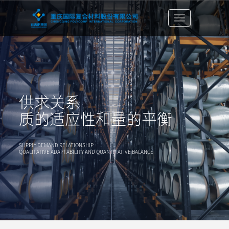
切
换
导
航
栏
供求关系
质的适应性和量的平衡
SUPPLY-DEMAND RELATIONSHIP
QUALITATIVE ADAPTABILITY AND QUANTITATIVE BALANCE