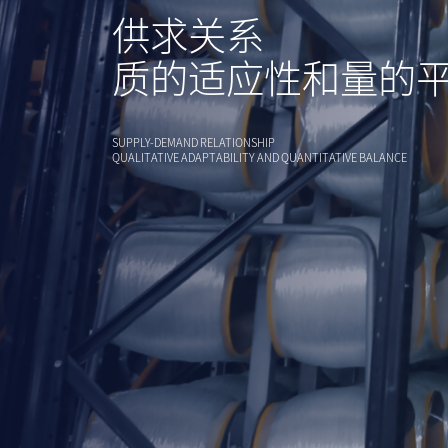
供求关系
质的适应性和量的
SUPPLY-DEMAND RELATIONSHIP
QUALITATIVE ADAPTABILITY AND QUANTITATIVE BALANCE