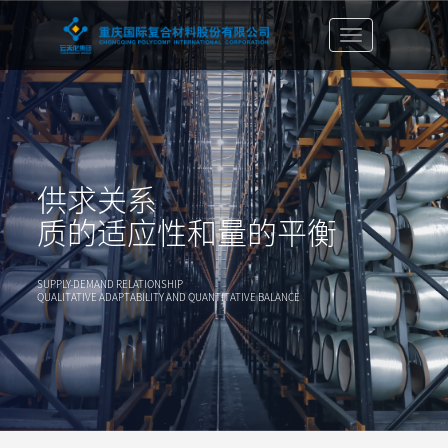
切
换
导
航
栏
供求关系
质的适应性和量的平衡
SUPPLY-DEMAND RELATIONSHIP
QUALITATIVE ADAPTABILITY AND QUANTITATIVE BALANCE