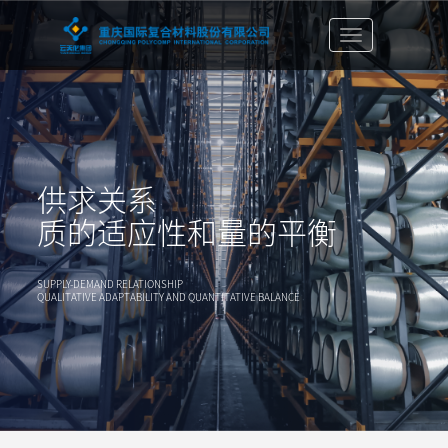
切
换
导
航
栏
供求关系
质的适应性和量的平衡
SUPPLY-DEMAND RELATIONSHIP
QUALITATIVE ADAPTABILITY AND QUANTITATIVE BALANCE