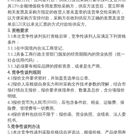
具
13%
全额增值税专用发票给采购方，供应方送货后，需立即将
相关发票及采购方指定的收货人签名盖章的送货单交给采购方，
以方便采购方安排付款，采购方在收到供应方正确的发票及送货
单后
120
天以承兑汇票的方式付款给供应方。
3. 
资格要求
3.1本次竞争性谈判实行资格后审，竞争性谈判人应满足下列资格
条件：
3.1.1在中国境内合法工商登记。
3.1.2具备工商行政主管部门颁发的经营期限内的营业执照（统一
社会信用代码）。
3.1.3必须要有相应品牌的授权资质，或者是生产商。
4. 
竞争性谈判规则
4.1报价文件要求密封，并加盖竞选单位公章。
4.2报价人应根据自身实力和对采购文件技术参数的理解，结合市
场行情自主报价，报价要求体现单价、数量及总价，含分项报价
明细。
4.3报价货币为人民币
(RMB)
，应包含备件款、税金、运输费、保
险费、管理费等一切费用。
4.4报价资料包括但不限于：报价函、营业执照、业绩表、法人委
托书。
5.
竞争性谈判办法
5.1本次竞争性谈判采取价格综合评选法，根据价格、产品使用寿