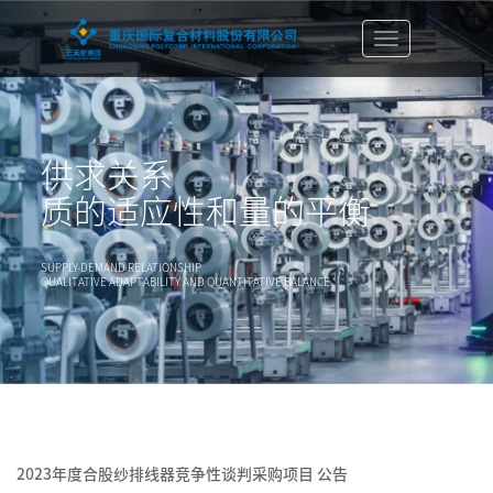
切
换
导
航
栏
供求关系
质的适应性和量的平衡
SUPPLY-DEMAND RELATIONSHIP
QUALITATIVE ADAPTABILITY AND QUANTITATIVE BALANCE
2023年度合股纱排线器竞争性谈判采购项目 公告