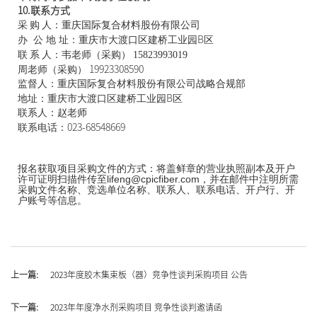
10.
联系方式
采
购
人：重庆国际复合材料股份有限公司
办  公 地 址：重庆市大渡口区建桥工业园
B
区
联
系
人：韦老师（采购）
15823993019
周老师（采购）
 19923308590
监督人：重庆国际复合材料股份有限公司战略合规部
地址：重庆市大渡口区建桥工业园
B
区
联系人：赵老师
联系电话：
023-68548669
报名获取项目采购文件的方式：将盖鲜章的营业执照副本及开户
许可证明扫描件传至lifeng@cpicfiber.com，并在邮件中注明所需
采购文件名称、竞选单位名称、联系人、联系电话、开户行、开
户账号等信息。
上一篇:
2023年度胶木集束板（器）竞争性谈判采购项目 公告
下一篇:
2023年年度净水剂采购项目 竞争性谈判邀请函