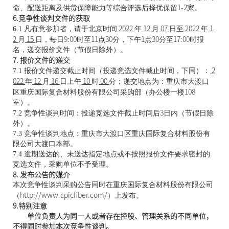
命、配送距离及供货保障能力等综合评选后择优保留
1-2
家。
6.
竞争性谈判文件的获取
6.1 凡有意参加者，请于北京时间
2022 
年
12 
月
07 
日至
2022 
年
 1
2 
月
15 
日，每日
9:00
时至
11
点
30
分，下午
1
点
30
分至
17:00
时报
名，递交报价文件（节假日除外）。
7. 
报价文件的递交
7.1 报价文件递交截止时间（投递竞选文件截止时间，下同）：
 2
022 
年
12 
月
16 
日上午
 10 
时
00 
分；递交地点为：重庆市大渡口
区重庆国际复合材料股份有限公司采购部（办公楼一楼
108
室）。
7.2 竞争性谈判时间：投递竞选文件截止时间后
3
日内（节假日除
外）。
7.3 竞争性谈判地点：重庆市大渡口区重庆国际复合材料股份有
限公司大渡口本部。
7.4 逾期送达的、未送达指定地点或不按照报价文件要求密封的
竞选文件，采购单位不予受理。
8. 
发布公告的媒介
本次竞争性谈判采购公告同时在重庆国际复合材料股份有限公司
（
http://www.cpicfiber.com/
）上发布。
9.
特别注意
  单位负责人为同一人或者存在控股、管理关系的不同单位，
不得同时参加本次竞争性谈判。