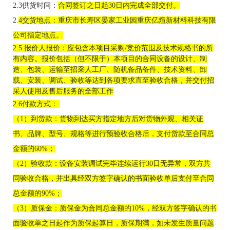
2.3供货时间
：
合同签订之日起
30
日内完成全部交付
。
2.
4交货地点：重庆市长寿区晏家
工业园
重庆亿煊新材料科技有限
公司指
定地点。
2
.5 
报价人报价：
应包含本项目采购
/竞价范围及技术规格书的所
有内容。报价包括（但不限于）本项目的合同设备的设计、制
造、包装、运输至招采人工厂、随机备品备件、技术资料、卸
载、安装、调试、验收等达到各项要求直至验收合格，并交付招
采人使用及售后服务的全部工作
2.6付款方式： 
（
1）到货款：货物到达买方指定地方后对货物外观、相关证
书、品牌、型号、规格等进行预验收合格后，支付货款至合同总
金额的60%；
（
2）验收款：设备安装调试完毕连续运行30日无异常，双方共
同验收合格，并出具经双方签字确认的书面验收单后支付至合同
总金额的90%；
（
3）质保金：质保金为合同总金额的10%，经双方签字确认的书
面验收单之日起作为质保起算日，质保期满，如未发生质量问题