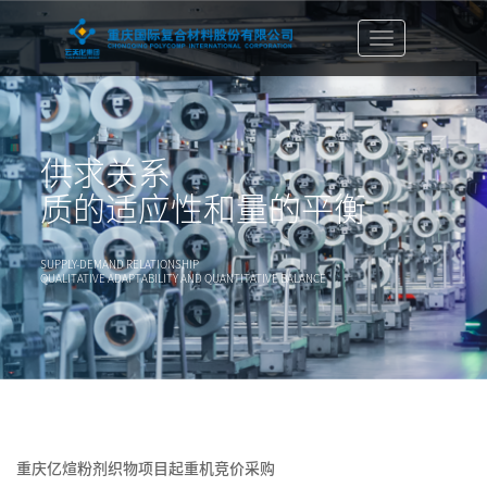
切
换
导
航
栏
供求关系
质的适应性和量的平衡
SUPPLY-DEMAND RELATIONSHIP
QUALITATIVE ADAPTABILITY AND QUANTITATIVE BALANCE
重庆亿煊粉剂织物项目起重机竞价采购