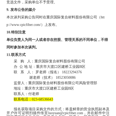
竞选文件，采购单位不予受理。
9
. 发布公告的媒介
本次谈判采购公告同时在
重庆
国际复合材料股份
有限公司
（
htt
p://www.cpicfiber.com/）上发布。
1
0
.特别注意
单位负责人为同一人或者存在控股、管理关系的不同单位，不得
同时参加本次谈判。
1
1
.联系方式
采
购
人：
重庆
国际复合材料股份有限公司
办
公
地
址：
重庆市大渡口区建桥工业园
B
区
联
系
人：
罗老师
（报名）
18223294376
谢
老师（技术）
18523050086
监督人：重庆国际复合材料股份有限公司风险管理部
地址：重庆市大渡口区建桥工业园
B区
联系人：付老师
联系电话：
023-68536643
报名获取项目采购文件的方式：将盖鲜章的营业执照副本及
开户许可证明扫描件传至
luoyuan
@cpicfiber.com，并在
邮件中注