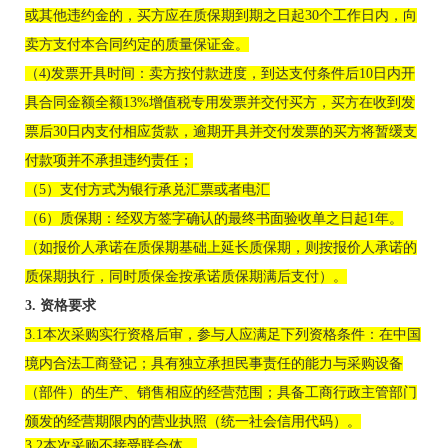
或其他违约金的，买方应在质保期到期之日起30个工作日内，向
卖方支付本合同约定的质量保证金。
（
4)发票开具时间：卖方按付款进度，到达支付条件后10日内开
具合同金额全额13%增值税专用发票并交付买方，买方在收到发
票后30日内支付相应货款，逾期开具并交付发票的买方将暂缓支
付款项并不承担违约责任；
（
5）支付方式为银行承兑汇票或者电汇
（
6）质保期：经双方签字确认的最终书面验收单之日起1年。
（如报价人承诺在质保期基础上延长质保期，则按报价人承诺的
质保期执行，同时质保金按承诺质保期满后支付）
。
3. 
资格要求
3.1本次采购实行资格后审，参与人应满足下列资格条件：在中国
境内合法工商登记；具有独立承担民事责任的能力与采购设备
（部件）的生产、销售相应的经营范围；具备工商行政主管部门
颁发的经营期限内的营业执照（统一社会信用代码）。
3.2本次采购不接受联合体。