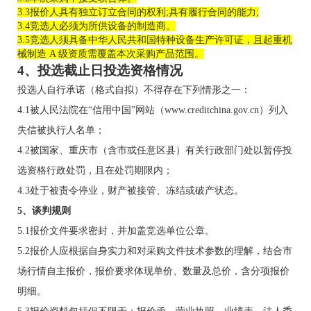
3.3报价人具有独立订立合同的权利;具有履行合同的能力;
3.4竞选人必须为所供设备的制造商。
3.5
竞
选人须具备中华人民共和国特种设备生产许可证，且起重机
械制造
 A 级资质需覆盖本次采购产品范围。
4
、
投选
截止日
投选
资格情况
投选
人自行承诺（格式自拟）不得存在下列情形之一：
4.1
被人民法院在
“信用中国”网站（www.creditchina.gov.cn）列入
失信被执行人名单；
4
.2
被国家、重庆市（含市或任意区县）有关行政部门处以暂停
投
选
资格行政处罚，且在处罚期限内；
4
.3
处于被责令停业，财产被接管、冻结或破产状态。
5
、
谈判规则
5
.1报价文件要求密封，并加盖竞选单位公章。
5
.2报价
人应根据自身实力和对采购文件技术参数的理解，结合市
场行情自主报价
，报价要求体现单价、数量及总价，
含分项报价
明细
。