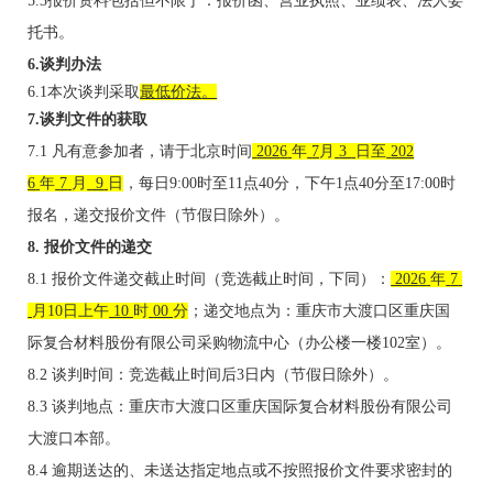
5
.
3
报价
资料包括但不限于：报价函、营业执照、业绩表、法人委
托书。
6
.谈判办法
6
.1
本次谈判采取
最低价法
。
7
.谈判文件的获取
7
.1 凡有意参加者，请于北京时间
202
6
年
7
月
3 
日至
202
6
年
7
月
 9
日
，每日
9:00时至11点40分，下午1点40分至17:00时
报名
，递交报价文件（节假日
除外
）。
8
. 报价文件的递交
8
.1
报价文件递交截止时间（竞选截止时间，下同）：
 202
6
年
7 
月
10
日上午
 10 
时
00 
分
；递交地点为：重庆市大渡口区重庆国
际复合材料股份有限公司采购物流
中心（办公楼一楼
10
2
室）。
8
.2
谈判时间：竞选截止时间后
3日
内
（节假日
除外
）。
8
.3
谈判地点：重庆市大渡口区重庆国际复合材料股份有限公司
大渡口本部。
8
.
4
逾期送达的、未送达指定地点或不按照报价文件要求密封的