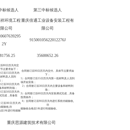
中标候选人
第三中标候选人
凯祥环境工程
重庆倍通工业设备安装工程有
有限公司
限公司
20607639295
91500105622012276J
2Y
81756.25
35600652.26
订后
80日历天内交
体节点要求如下：
合同签订后
90日历天内交付。具体节点要求如
签订后
15日历天内
下：
批材料及人员到
1）
合同签订后
15日历天内第一批材料及人员到
装；
场开始安装；
签订后30日历天内
2）合同签订后30日历天内主要设备和材料到
备和材料到场；
场；
签订后50日历天内
3）合同签订后60日历天内安装调试完成，具备
试完成，具备投
投用条件；
4）
合同签订后
90日历天内进行系统功能验收,
签订后80日历天内
功
能验收,功
能验收合格后
1年进行性能验收。
格后
1年进行性能验
重庆思源建筑技术有限公司