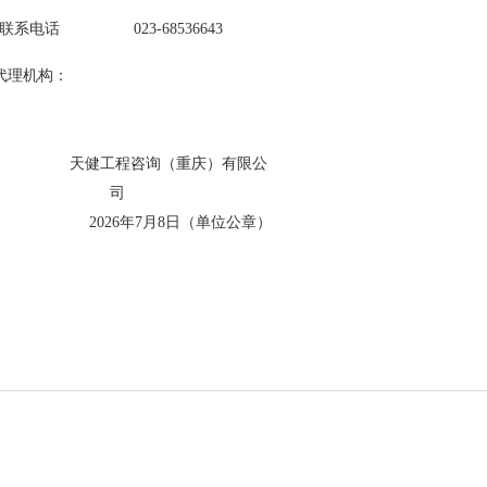
联系电话
023
-
68536643
代理机构：
天健工程咨询（重庆）有限公
司
202
6
年
7
月
8
日（单位公章）