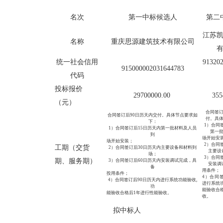
名次
第一中标候选人
第二
江苏
名称
重庆思源建筑技术有限公司
统一社会信用
91320
915000002031644783
代码
投标报价
29700000.00 
355
（元）
合同签
合同签订后
90日历天内交付。具体节点要求如
付。具
下：
1）
合同
1）
合同签订后
15日历天内第一批材料及人员
第一
到
场开始安
场开始安装；
2）合同
工期（交货
2）合同签订后30日历天内主要设备和材料到
主要设
场；
3）合同
期、服务期）
3）合同签订后60日历天内安装调试完成，具
安装调
备
用条件；
投用条件；
4）合同
4）
合同签订后
90日历天内进行系统功能验收,
进行系统功
功
能验收合
能验收合格后
1年进行性能验收。
收。
拟中标人