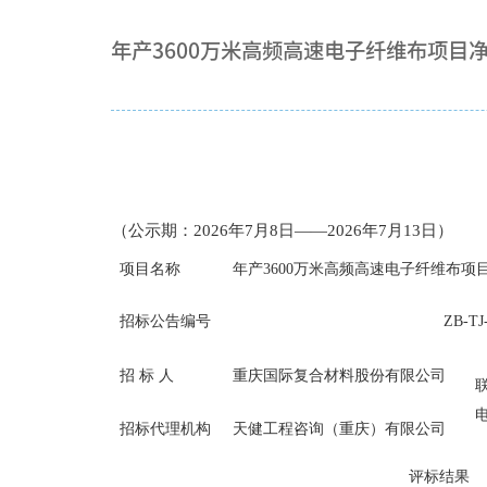
年产3600万米高频高速电子纤维布项目
（公
示期：
2026
年
7
月
8
日
——
2026
年
7月13
日
）
项目名称
年产
3600万米高频高速电子纤维布
招标公告编号
ZB-TJ
招
标
人
重庆国际复合材料股份有限公司
招标代理机构
天健工程咨询（重庆）有限公司
评标结果