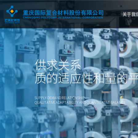
关于我
供求关系
质的适应性和量的
SUPPLY-DEMAND RELATIONSHIP
QUALITATIVE ADAPTABILITY AND QUANTITATIVE BALANCE