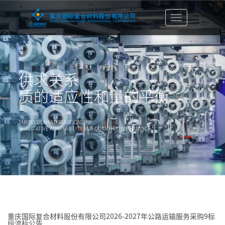
切
换
导
航
栏
供求关系
质的适应性和量的平衡
SUPPLY-DEMAND RELATIONSHIP
QUALITATIVE ADAPTABILITY AND QUANTITATIVE BALANCE
重庆国际复合材料股份有限公司2026-2027年公路运输服务采购9标
段流标公告