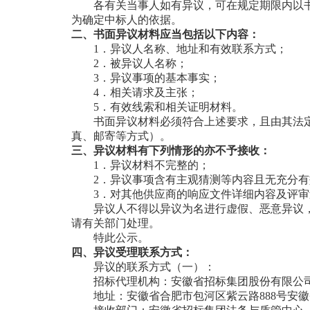
各有关当事人如有异议，可在规定期限内以
为确定中标人的依据。
二、书面异议材料应当包括以下内容：
1
．异议人名称、地址和有效联系方式；
2
．被异议人名称；
3
．异议事项的基本事实；
4
．相关请求及主张；
5
．有效线索和相关证明材料。
书面异议材料必须符合上述要求，且由其法
真、邮寄等方式）。
三、异议材料有下列情形的亦不予接收：
1
．异议材料不完整的；
2
．异议事项含有主观猜测等内容且无充分有
3
．对其他供应商的响应文件详细内容及评审
异议人不得以异议为名进行虚假、恶意异议
请有关部门处理。
特此公示。
四、异议受理联系方式
：
异议的联系方式（一）：
招标代理机构：安徽省招标集团股份有限公
地址：安徽省合肥市包河区紫云路
888号安