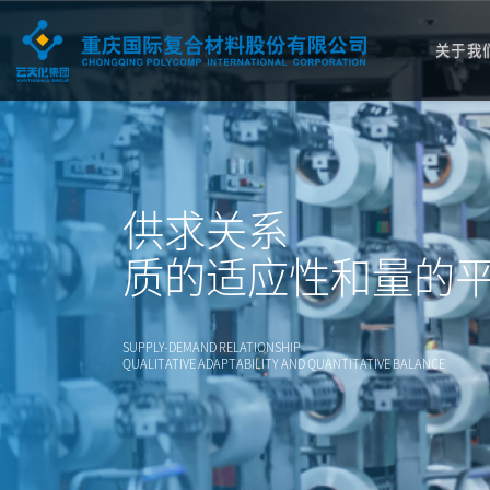
关于我
供求关系
质的适应性和量的
SUPPLY-DEMAND RELATIONSHIP
QUALITATIVE ADAPTABILITY AND QUANTITATIVE BALANCE