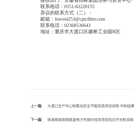
接收部门：安徽省招标集团法务与质管中心
联系电话：
0551-62220155
异议的联系方式（二）：
邮箱：
fuwei4253@cpicfiber.com
联系电话：
02368536643
地址：重庆市大渡口区建桥工业园
B区
上一篇:
大渡口生产中心制氧站安全节能改造项目采购 中标结
下一篇:
珠海珠玻高频高速电子布原纱技改项目低压开关柜采购