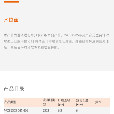
水拉丝
本产品为湿法短切水分散纤维系列产品。WCS2505系列产品是主要针对
增强工业脱硝催化剂 载体设计的玻璃短切纤维。纤维经特殊浸润剂处理
后，具备良好的分散性能和增强性能。
产品目录
浸润剂类
纤维直径
短切长度
产品类型
操作
型
(μm)
(mm)
WCS2505-065-600
2505
6.5
6