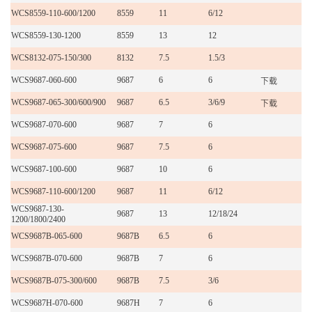
WCS8559-110-600/1200
8559
11
6/12
WCS8559-130-1200
8559
13
12
WCS8132-075-150/300
8132
7.5
1.5/3
WCS9687-060-600
9687
6
6
下载
WCS9687-065-300/600/900
9687
6.5
3/6/9
下载
WCS9687-070-600
9687
7
6
WCS9687-075-600
9687
7.5
6
WCS9687-100-600
9687
10
6
WCS9687-110-600/1200
9687
11
6/12
WCS9687-130-
9687
13
12/18/24
1200/1800/2400
WCS9687B-065-600
9687B
6.5
6
WCS9687B-070-600
9687B
7
6
WCS9687B-075-300/600
9687B
7.5
3/6
WCS9687H-070-600
9687H
7
6