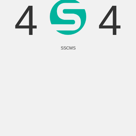
4
4
SSCMS