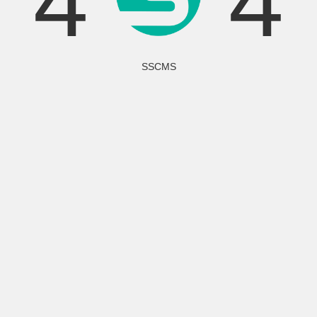
4
4
SSCMS